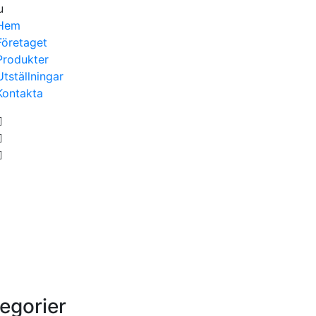
u
Hem
Företaget
Produkter
Utställningar
Kontakta
egorier