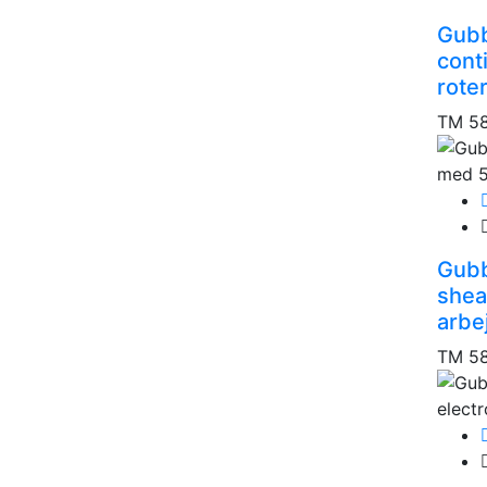
Gubbi
cont
roter
TM 5
Gubb
shea
arbe
TM 5