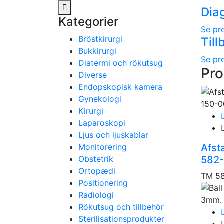
Dia
Kategorier
Se pr
Bröstkirurgi
Till
Bukkirurgi
Se pr
Diatermi och rökutsug
Pro
Diverse
Endopskopisk kamera
Gynekologi
Kirurgi
Laparoskopi
Ljus och ljuskablar
Monitorering
Afst
Obstetrik
582
Ortopædi
TM 5
Positionering
Radiologi
Rökutsug och tillbehör
Sterilisationsprodukter