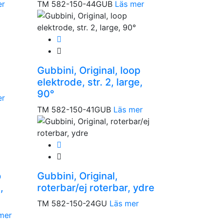
er
TM 582-150-44GUB
Läs mer
Gubbini, Original, loop
elektrode, str. 2, large,
90°
er
TM 582-150-41GUB
Läs mer
p
Gubbini, Original,
,
roterbar/ej roterbar, ydre
TM 582-150-24GU
Läs mer
mer