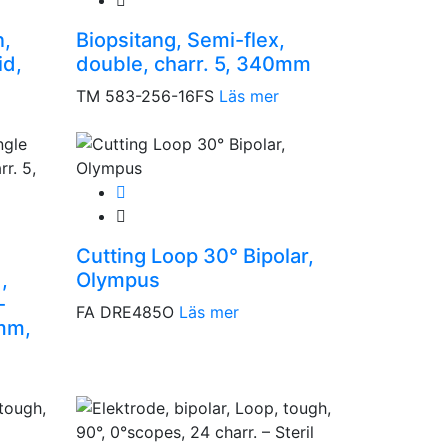
n,
Biopsitang, Semi-flex,
id,
double, charr. 5, 340mm
TM 583-256-16FS
Läs mer
Cutting Loop 30° Bipolar,
,
Olympus
-
FA DRE485O
Läs mer
0mm,