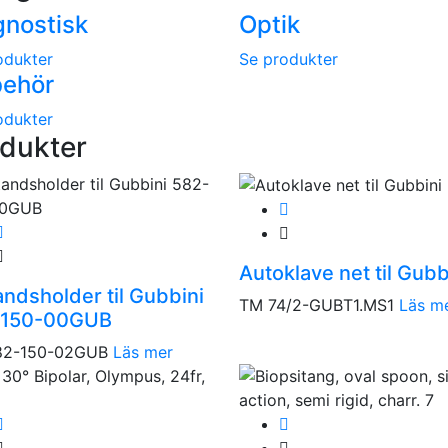
gnostisk
Optik
odukter
Se produkter
behör
odukter
dukter
Autoklave net til Gubb
andsholder til Gubbini
TM 74/2-GUBT1.MS1
Läs m
-150-00GUB
82-150-02GUB
Läs mer