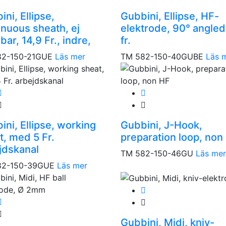
ni, Ellipse,
Gubbini, Ellipse, HF-
inuous sheath, ej
elektrode, 90° angled
bar, 14,9 Fr., indre,
fr.
82-150-21GUE
Läs mer
TM 582-150-40GUBE
Läs 
ini, Ellipse, working
Gubbini, J-Hook,
t, med 5 Fr.
preparation loop, non
jdskanal
TM 582-150-46GU
Läs mer
82-150-39GUE
Läs mer
Gubbini, Midi, kniv-