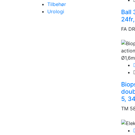
Tilbehør
Urologi
Ball
24fr
FA D
Biop
doubl
5, 
TM 58