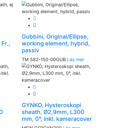
Gubbini, Original/Ellipse,
 Fr.,
working element, hybrid,
passiv
TM 582-150-00GUB
Läs mer
GYNKO, Hysteroskopi
0
sheath, Ø2,9mm, L300
mm, 0°, inkl. kameracover
MSW GFRGYN300
Läs mer