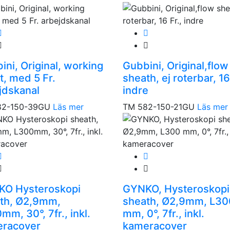
ini, Original, working
Gubbini, Original,flow
t, med 5 Fr.
sheath, ej roterbar, 16
jdskanal
indre
82-150-39GU
Läs mer
TM 582-150-21GU
Läs mer
O Hysteroskopi
GYNKO, Hysteroskopi
th, Ø2,9mm,
sheath, Ø2,9mm, L30
mm, 30°, 7fr., inkl.
mm, 0°, 7fr., inkl.
racover
kameracover