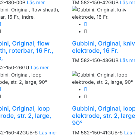
82-180-00B
Läs mer
TM 582-150-42GUB
Läs m
ni, Original, flow
Gubbini, Original, kniv
h, roterbar, 16 Fr.,
elektrode, 16 Fr.
e,
TM 582-150-43GUB
Läs m
82-150-26GU
Läs mer
ni, Original, loop
Gubbini, Original, loo
rode, str. 2, large,
elektrode, str. 2, large
90°
82-150-42GUB-S
Läs mer
TM 582-150-41GUB-S
Läs 