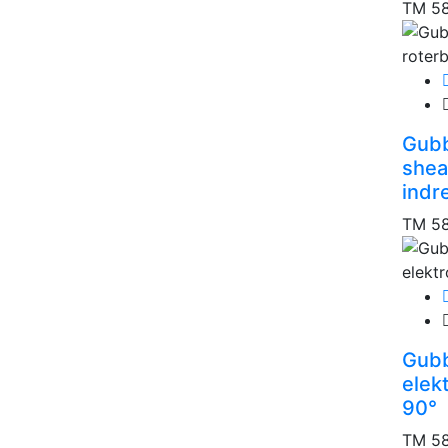
TM 5
Gubbi
sheat
indr
TM 5
Gubbi
elekt
90°
TM 5