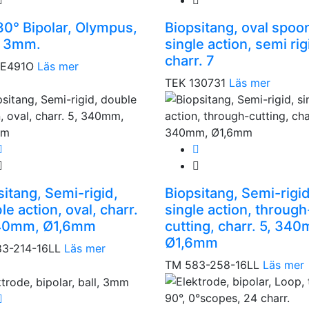
 30° Bipolar, Olympus,
Biopsitang, oval spoo
, 3mm.
single action, semi rig
charr. 7
RE491O
Läs mer
TEK 130731
Läs mer
sitang, Semi-rigid,
Biopsitang, Semi-rigid
e action, oval, charr.
single action, through
340mm, Ø1,6mm
cutting, charr. 5, 34
Ø1,6mm
3-214-16LL
Läs mer
TM 583-258-16LL
Läs mer