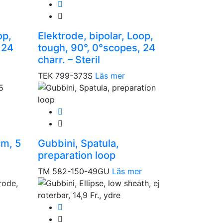
op,
Elektrode, bipolar, Loop,
 24
tough, 90°, 0°scopes, 24
charr. – Steril
TEK 799-373S
Läs mer
cm, 5
Gubbini, Spatula,
preparation loop
TM 582-150-49GU
Läs mer