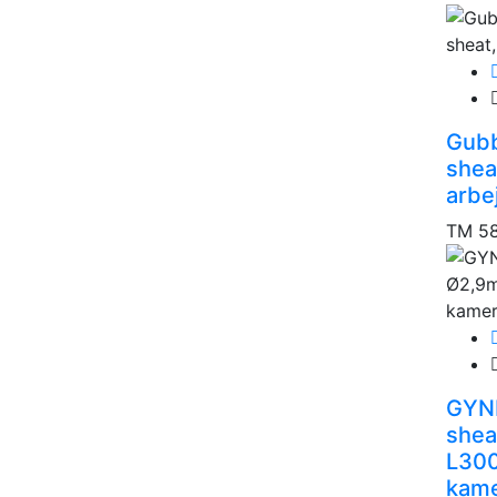
Gubb
shea
arbe
TM 5
GYNK
shea
L300
kame