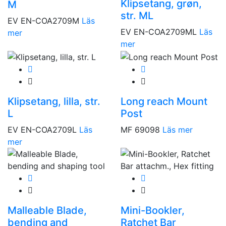
Klipsetang, grøn,
M
str. ML
EV EN-COA2709M
Läs
EV EN-COA2709ML
Läs
mer
mer
Klipsetang, lilla, str.
Long reach Mount
L
Post
EV EN-COA2709L
Läs
MF 69098
Läs mer
mer
Malleable Blade,
Mini-Bookler,
bending and
Ratchet Bar