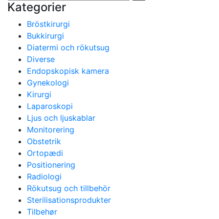
Kategorier
Bröstkirurgi
Bukkirurgi
Diatermi och rökutsug
Diverse
Endopskopisk kamera
Gynekologi
Kirurgi
Laparoskopi
Ljus och ljuskablar
Monitorering
Obstetrik
Ortopædi
Positionering
Radiologi
Rökutsug och tillbehör
Sterilisationsprodukter
Tilbehør