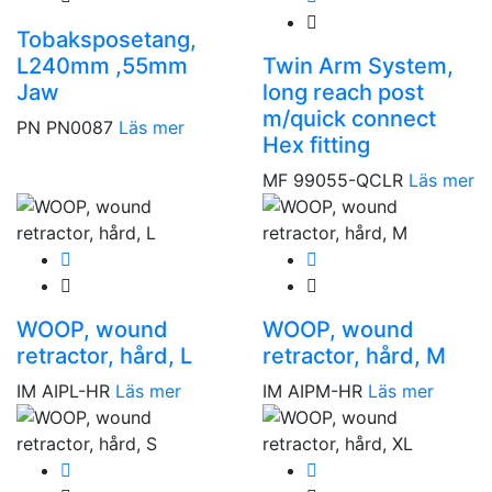
Tobaksposetang,
L240mm ,55mm
Twin Arm System,
Jaw
long reach post
m/quick connect
PN PN0087
Läs mer
Hex fitting
MF 99055-QCLR
Läs mer
WOOP, wound
WOOP, wound
retractor, hård, L
retractor, hård, M
IM AIPL-HR
Läs mer
IM AIPM-HR
Läs mer