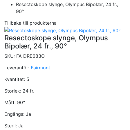
Resectoskope slynge, Olympus Bipolær, 24 fr.,
90°
Tillbaka till produkterna
Resectoskope slynge, Olympus
Bipolær, 24 fr., 90°
SKU:
FA DRE683O
Leverantör:
Fairmont
Kvantitet:
5
Storlek:
24 fr.
Mått:
90°
Engångs:
Ja
Steril:
Ja