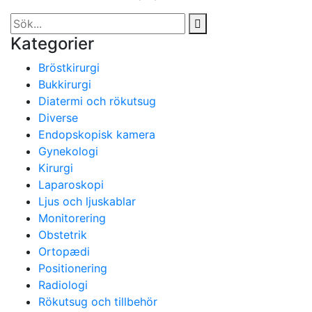
Kategorier
Bröstkirurgi
Bukkirurgi
Diatermi och rökutsug
Diverse
Endopskopisk kamera
Gynekologi
Kirurgi
Laparoskopi
Ljus och ljuskablar
Monitorering
Obstetrik
Ortopædi
Positionering
Radiologi
Rökutsug och tillbehör