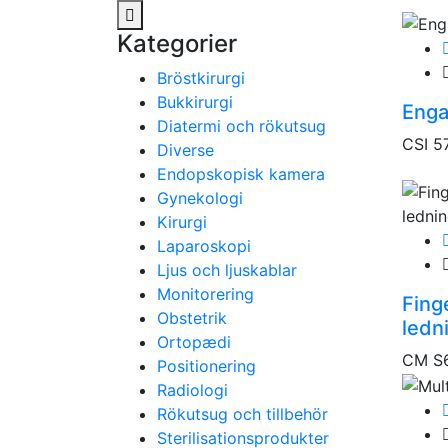
Kategorier
Bröstkirurgi
Bukkirurgi
Enga
Diatermi och rökutsug
CSI 
Diverse
Endopskopisk kamera
Gynekologi
Kirurgi
Laparoskopi
Ljus och ljuskablar
Monitorering
Fing
Obstetrik
ledn
Ortopædi
CM S
Positionering
Radiologi
Rökutsug och tillbehör
Sterilisationsprodukter