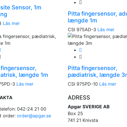
isite Sensor, 1m
Pitta fingersensor, adu
ing
længde 1m
8
Läs mer
CSI 975AD-3
Läs mer
a fingersensor,
Pitta fingersensor,
atrisk, længde 1m
pædiatrisk, længde 
75PD-3
Läs mer
CSI 975PD-10
Läs mer
ADRESS
AKTA
Apgar SVERIGE AB
telefon: 042-24 21 00
Box 25
t order:
order@apgar.se
741 21 Knivsta