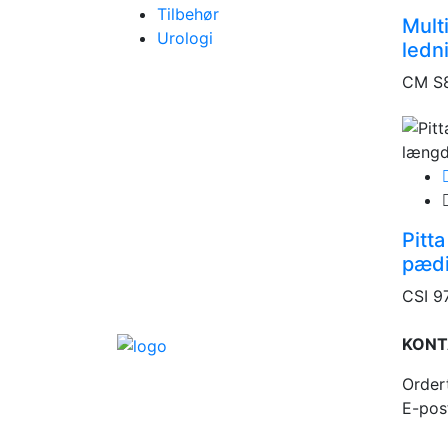
Tilbehør
Mult
Urologi
ledn
CM S
Pitt
pædi
CSI 9
KONT
Order
E-pos