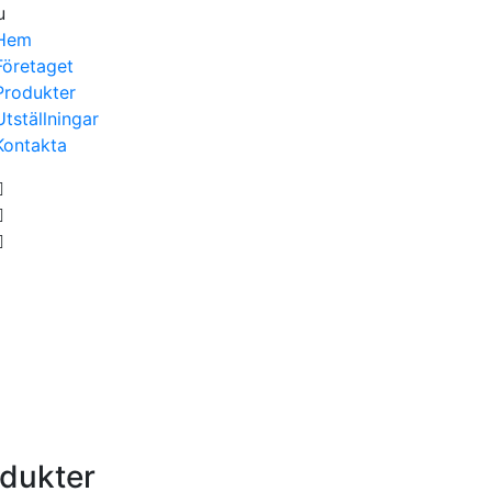
u
Hem
Företaget
Produkter
Utställningar
Kontakta
dukter