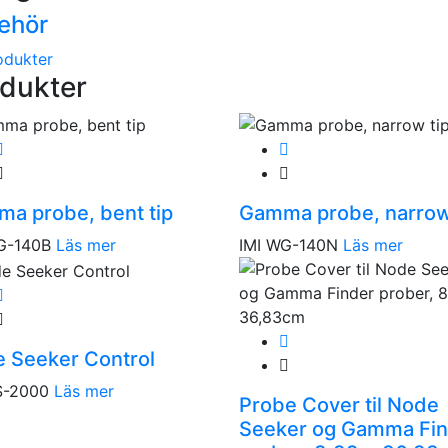
behör
odukter
dukter
a probe, bent tip
Gamma probe, narrow
G-140B
Läs mer
IMI WG-140N
Läs mer
 Seeker Control
S-2000
Läs mer
Probe Cover til Node
Seeker og Gamma Fin