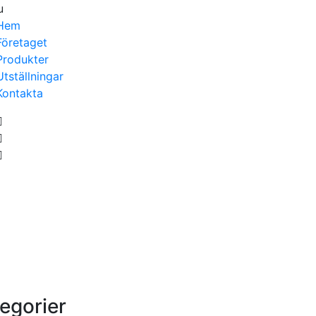
u
Hem
Företaget
Produkter
Utställningar
Kontakta
egorier