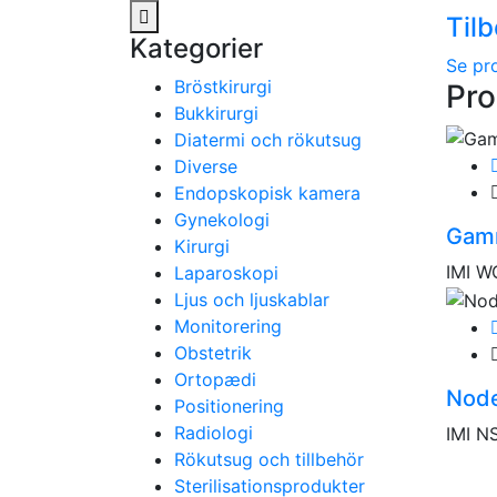
Til
Kategorier
Se pr
Bröstkirurgi
Pro
Bukkirurgi
Diatermi och rökutsug
Diverse
Endopskopisk kamera
Gynekologi
Gamm
Kirurgi
IMI W
Laparoskopi
Ljus och ljuskablar
Monitorering
Obstetrik
Ortopædi
Node
Positionering
Radiologi
IMI N
Rökutsug och tillbehör
Sterilisationsprodukter