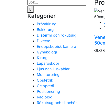
Pro
Kategorier
Bröstkirurgi
Bukkirurgi
Diatermi och rökutsug
Vene
Diverse
50cm
Endopskopisk kamera
GLO 
Gynekologi
Kirurgi
Laparoskopi
Ljus och ljuskablar
Monitorering
Obstetrik
Ortopædi
Positionering
Radiologi
Rökutsug och tillbehör