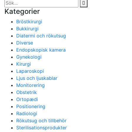
Kategorier
Bröstkirurgi
Bukkirurgi
Diatermi och rökutsug
Diverse
Endopskopisk kamera
Gynekologi
Kirurgi
Laparoskopi
Ljus och ljuskablar
Monitorering
Obstetrik
Ortopædi
Positionering
Radiologi
Rökutsug och tillbehör
Sterilisationsprodukter