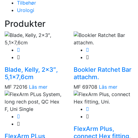
Tilbehør
Urologi
Produkter
Blade, Kelly, 2×3″,
Bookler Ratchet Bar
5,1×7,6cm
attachm.
MF 72016
Läs mer
MF 69708
Läs mer
FlexArm Plus,
FlexArm PLus
connect Hex fitting,