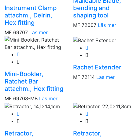
Malleable Blade,
Instrument Clamp
bending and
attachm., Delrin,
shaping tool
Hex fitting
MF 72007
Läs mer
MF 69707
Läs mer
Rachet Extender
Mini-Bookler,
MF 72114
Läs mer
Ratchet Bar
attachm., Hex fitting
MF 69708-MB
Läs mer
Retractor,
Retractor,