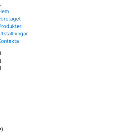
u
Hem
Företaget
Produkter
Utställningar
Kontakta
ng