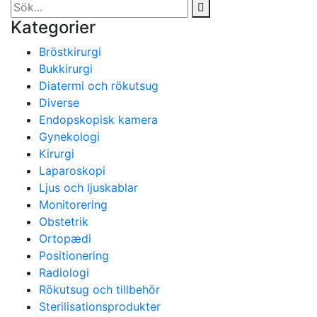
Kategorier
Bröstkirurgi
Bukkirurgi
Diatermi och rökutsug
Diverse
Endopskopisk kamera
Gynekologi
Kirurgi
Laparoskopi
Ljus och ljuskablar
Monitorering
Obstetrik
Ortopædi
Positionering
Radiologi
Rökutsug och tillbehör
Sterilisationsprodukter