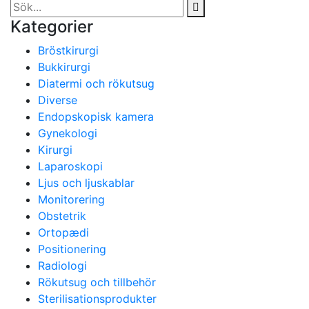
Kategorier
Bröstkirurgi
Bukkirurgi
Diatermi och rökutsug
Diverse
Endopskopisk kamera
Gynekologi
Kirurgi
Laparoskopi
Ljus och ljuskablar
Monitorering
Obstetrik
Ortopædi
Positionering
Radiologi
Rökutsug och tillbehör
Sterilisationsprodukter