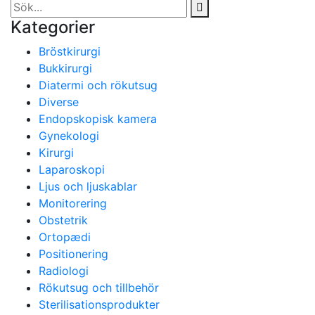
Kategorier
Bröstkirurgi
Bukkirurgi
Diatermi och rökutsug
Diverse
Endopskopisk kamera
Gynekologi
Kirurgi
Laparoskopi
Ljus och ljuskablar
Monitorering
Obstetrik
Ortopædi
Positionering
Radiologi
Rökutsug och tillbehör
Sterilisationsprodukter