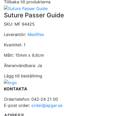
Tillbaka till produkterna
Suture Passer Guide
SKU:
MF 94425
Leverantör:
Mediflex
Kvantitet:
1
Mått:
15mm x 9,6cm
Återanvändbara:
Ja
Lägg till beställning
KONTAKTA
Ordertelefon: 042-24 21 00
E-post order:
order@apgar.se
ADRESS