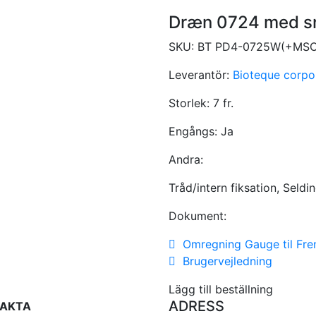
Dræn 0724 med sno
SKU:
BT PD4-0725W(+MSC
Leverantör:
Bioteque corpo
Storlek:
7 fr.
Engångs:
Ja
Andra:
Tråd/intern fiksation, Seldi
Dokument:
Omregning Gauge til Fre
Brugervejledning
Lägg till beställning
ADRESS
AKTA