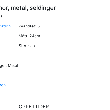
r, metal, seldinger
)
ration
Kvantitet:
5
Mått:
24cm
Steril:
Ja
nger, Metal
nch
ÖPPETTIDER