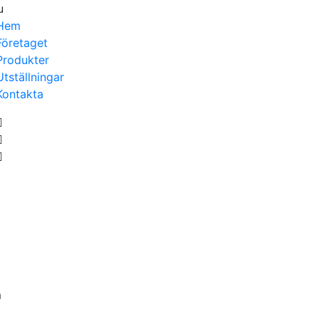
u
Hem
Företaget
Produkter
Utställningar
Kontakta
m