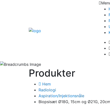
Men
Produkter
Hem
Radiologi
Aspiration/Injektionsnåle
Biopsisæt Ø18G, 15cm og Ø21G, 20c