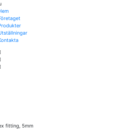
u
Hem
Företaget
Produkter
Utställningar
Kontakta
x fitting, 5mm