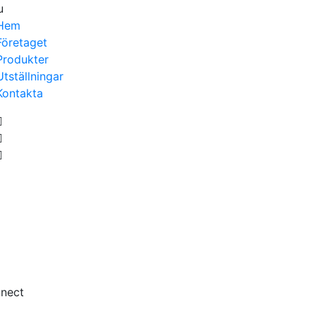
u
Hem
Företaget
Produkter
Utställningar
Kontakta
nnect