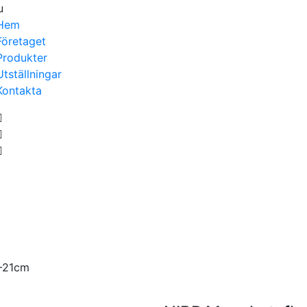
u
Hem
Företaget
Produkter
Utställningar
Kontakta
4-21cm