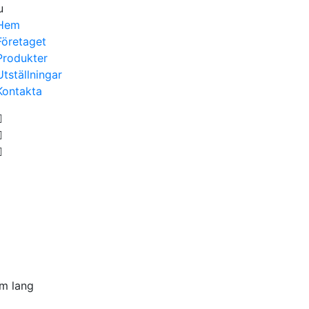
u
Hem
Företaget
Produkter
Utställningar
Kontakta
mm lang