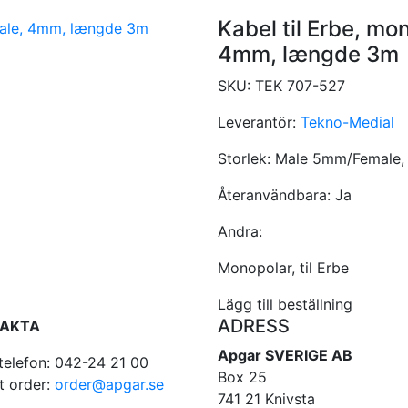
Kabel til Erbe, m
4mm, længde 3m
SKU:
TEK 707-527
Leverantör:
Tekno-Medial
Storlek:
Male 5mm/Female
Återanvändbara:
Ja
Andra:
Monopolar, til Erbe
Lägg till beställning
ADRESS
AKTA
Apgar SVERIGE AB
telefon: 042-24 21 00
Box 25
t order:
order@apgar.se
741 21 Knivsta