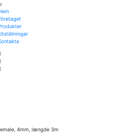
u
Hem
Företaget
Produkter
Utställningar
Kontakta
/female, 4mm, længde 3m