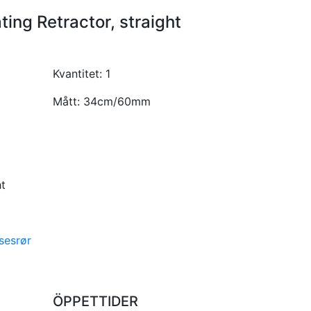
ting Retractor, straight
Kvantitet:
1
Mått:
34cm/60mm
ht
sesrør
ÖPPETTIDER