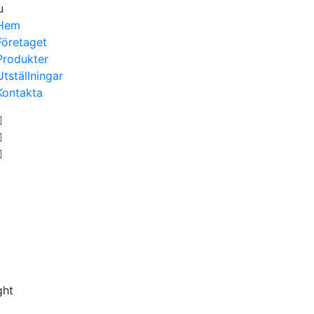
u
Hem
Företaget
Produkter
Utställningar
Kontakta
ght