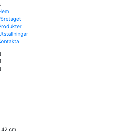
u
Hem
Företaget
Produkter
Utställningar
Kontakta
, 42 cm