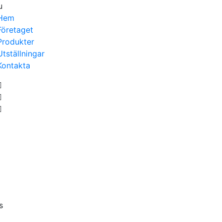
u
Hem
Företaget
Produkter
Utställningar
Kontakta
s