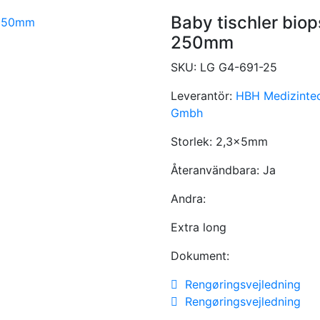
Baby tischler bio
250mm
SKU:
LG G4-691-25
Leverantör:
HBH Medizinte
Gmbh
Storlek:
2,3x5mm
Återanvändbara:
Ja
Andra:
Extra long
Dokument:
Rengøringsvejledning
Rengøringsvejledning