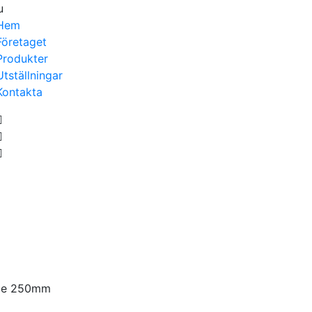
u
Hem
Företaget
Produkter
Utställningar
Kontakta
gde 250mm