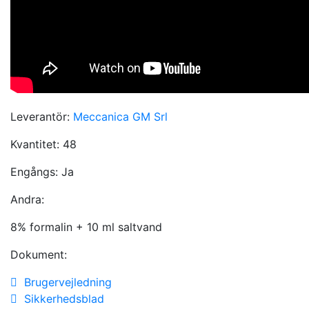
Leverantör:
Meccanica GM Srl
Kvantitet:
48
Engångs:
Ja
Andra:
8% formalin + 10 ml saltvand
Dokument:
Brugervejledning
Sikkerhedsblad